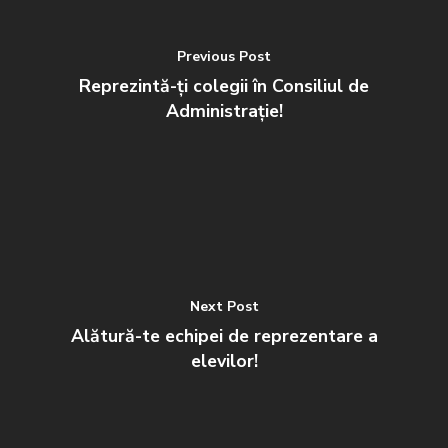
21 ianuarie 2026
Consiliul Județean al Elevil
Previous Post
Constanța vă urează succes
Reprezintă-ți colegii în Consiliul de
școlar 2025-2026!
Administrație!
21 ianuarie 2026
Next Post
Alătură-te echipei de reprezentare a
elevilor!