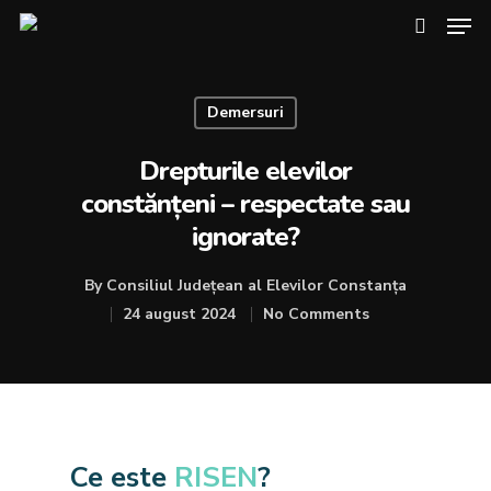
Demersuri
Hit enter to search or ESC to close
Drepturile elevilor
constănțeni – respectate sau
ignorate?
By
Consiliul Județean al Elevilor Constanța
24 august 2024
No Comments
Ce este
RISEN
?