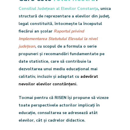
Consiliul Județean al Elevilor Constanța
, unica
structură de reprezentare a elevilor din județ,
legal constituită, întocmește la începutul
fiecărui an școlar
Raportul privind
Implementarea Statutului Elevului la nivel
județean
, cu scopul de a formula o serie
propuneri și recomandări fundamentate pe
date statistice, care să contribuie la
dezvoltarea unui mediu educațional mai
Despre noi
calitativ, incluziv și adaptat cu
adevărat
nevoilor elevilor constănțeni
.
Parteneri
Tocmai pentru că RISEN își propune să vizeze
Demersurile noast
toate perspectivele actorilor implicați în
Comunicate
Evenimente
educație, consultarea se adresează atât
elevilor
, cât și c
adrelor didactice
.
Activități
Echipa