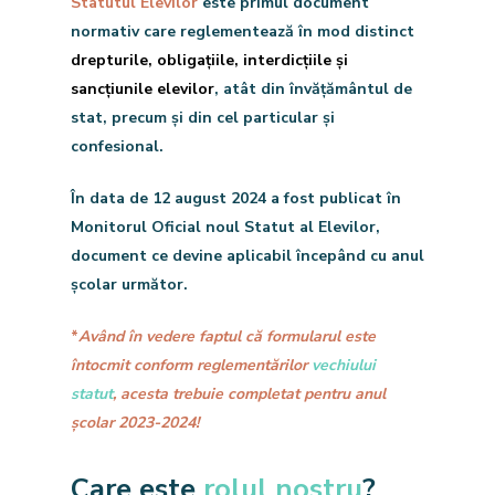
Statutul Elevilor
este primul document
normativ care reglementează în mod distinct
drepturile
,
obligațiile
,
interdicțiile
și
sancțiunile
elevilor
, atât din învățământul de
stat, precum și din cel particular și
confesional.
În data de
12 august 2024
a fost publicat în
Monitorul Oficial
noul Statut al Elevilor
,
document ce devine aplicabil începând cu
anul
școlar următo
r.
*
Având în vedere faptul că formularul este
întocmit conform reglementărilor
vechiului
statut
, acesta trebuie completat pentru anul
școlar 2023-2024!
Care este
rolul nostru
?