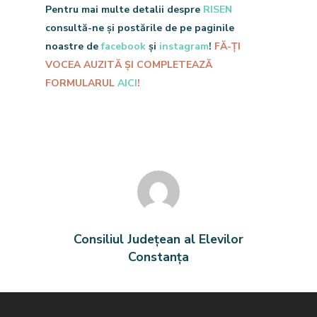
Pentru mai multe detalii despre
RISEN
Documente
consultă-ne și postările de pe paginile
Contactează-ne!
noastre de
facebook
și
instagram
!
FĂ-ȚI
VOCEA AUZITĂ ȘI COMPLETEAZĂ
FORMULARUL
AICI
!
Ultimele Noutăți:
Pas cu pas spre reprezentare
parte din echipă!
21 ianuarie 2026
Opportunity Hub – tot ce t
știi despre comunitatea ta.
21 ianuarie 2026
Creează imaginea CJE CT al
Consiliul Județean al Elevilor
Biroul de Presă
Constanța
21 ianuarie 2026
Implicat și informat – la do
mesaj distanță